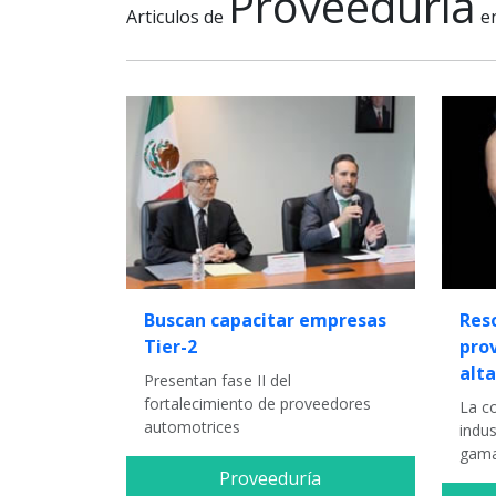
Proveeduria
Articulos de
e
Buscan capacitar empresas
Reso
Tier-2
pro
alta
Presentan fase II del
fortalecimiento de proveedores
La c
automotrices
indus
gama
Proveeduría