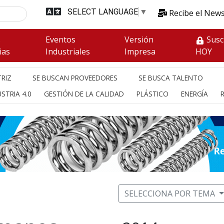
SELECT LANGUAGE
▼
Recibe el News
s
Eventos
Versión
Susc
ias
Industriales
Impresa
HOY
RIZ
SE BUSCAN PROVEEDORES
SE BUSCA TALENTO
STRIA 4.0
GESTIÓN DE LA CALIDAD
PLÁSTICO
ENERGÍA
SELECCIONA POR TEMA