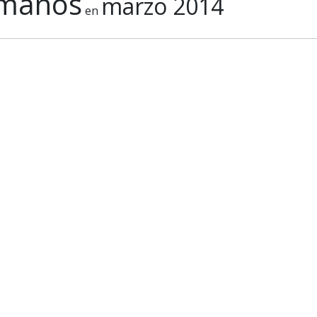
umanos
marzo 2014
en