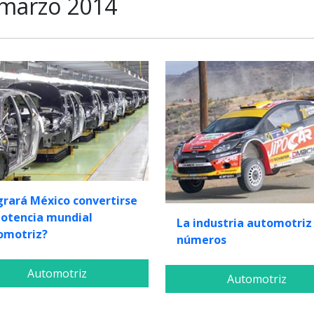
marzo 2014
grará México convertirse
potencia mundial
La industria automotriz
omotriz?
números
Automotriz
Automotriz