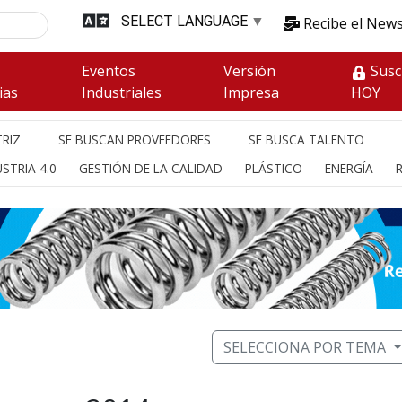
SELECT LANGUAGE
▼
Recibe el News
s
Eventos
Versión
Susc
ias
Industriales
Impresa
HOY
RIZ
SE BUSCAN PROVEEDORES
SE BUSCA TALENTO
STRIA 4.0
GESTIÓN DE LA CALIDAD
PLÁSTICO
ENERGÍA
SELECCIONA POR TEMA