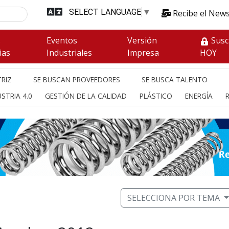
SELECT LANGUAGE
▼
Recibe el News
s
Eventos
Versión
Susc
ias
Industriales
Impresa
HOY
RIZ
SE BUSCAN PROVEEDORES
SE BUSCA TALENTO
STRIA 4.0
GESTIÓN DE LA CALIDAD
PLÁSTICO
ENERGÍA
SELECCIONA POR TEMA