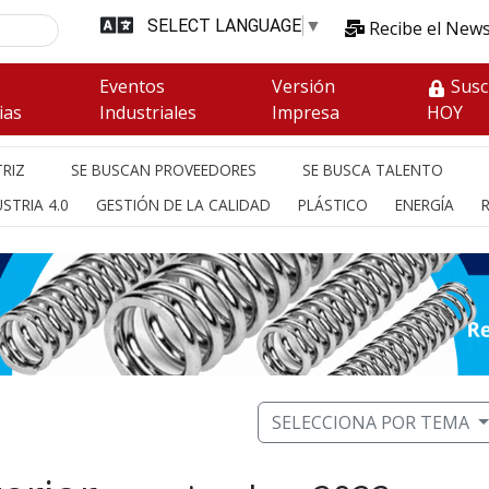
SELECT LANGUAGE
▼
Recibe el News
s
Eventos
Versión
Susc
ias
Industriales
Impresa
HOY
RIZ
SE BUSCAN PROVEEDORES
SE BUSCA TALENTO
STRIA 4.0
GESTIÓN DE LA CALIDAD
PLÁSTICO
ENERGÍA
SELECCIONA POR TEMA