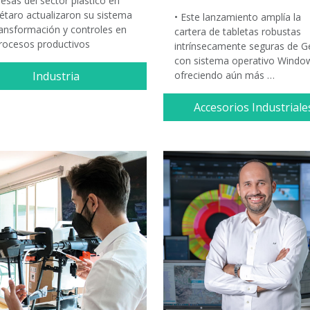
esas del sector plástico en
étaro actualizaron su sistema
• Este lanzamiento amplía la
ransformación y controles en
cartera de tabletas robustas
procesos productivos
intrínsecamente seguras de G
con sistema operativo Windo
Industria
ofreciendo aún más …
Accesorios Industriale