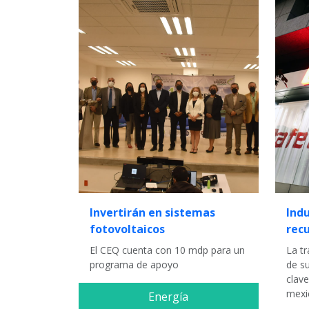
Invertirán en sistemas
Indu
fotovoltaicos
rec
El CEQ cuenta con 10 mdp para un
La t
programa de apoyo
de s
clav
mexi
Energía