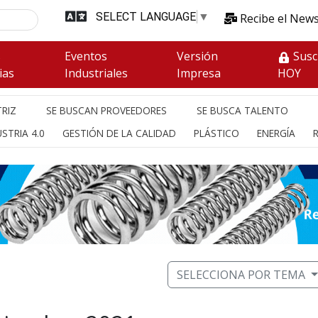
SELECT LANGUAGE
▼
Recibe el News
s
Eventos
Versión
Susc
ias
Industriales
Impresa
HOY
RIZ
SE BUSCAN PROVEEDORES
SE BUSCA TALENTO
STRIA 4.0
GESTIÓN DE LA CALIDAD
PLÁSTICO
ENERGÍA
SELECCIONA POR TEMA