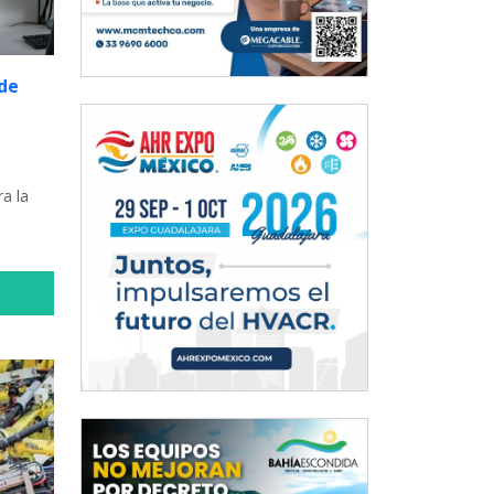
de
ra la