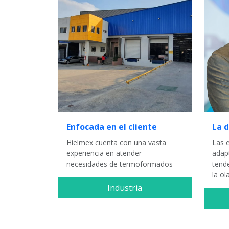
Enfocada en el cliente
La d
Hielmex cuenta con una vasta
Las 
experiencia en atender
adap
necesidades de termoformados
tend
la ol
Industria