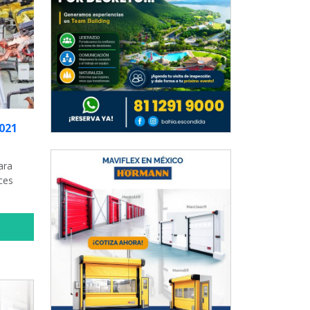
021
ara
ces