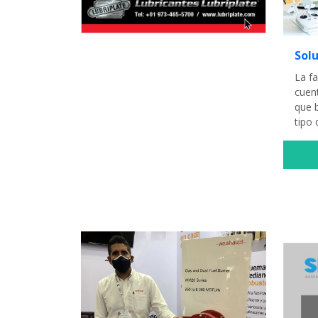
Solu
La f
cuent
que 
tipo 