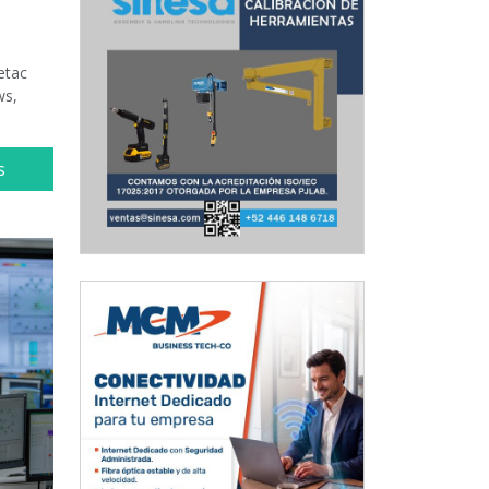
etac
ws,
s