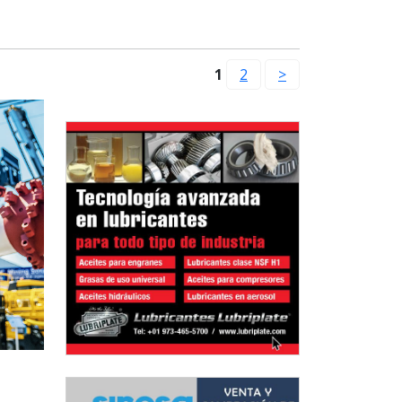
1
2
>