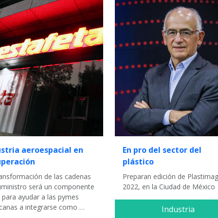
stria aeroespacial en
En pro del sector del
uperación
plástico
ransformación de las cadenas
Preparan edición de Plastima
uministro será un componente
2022, en la Ciudad de México
e para ayudar a las pymes
canas a integrarse como …
Industria