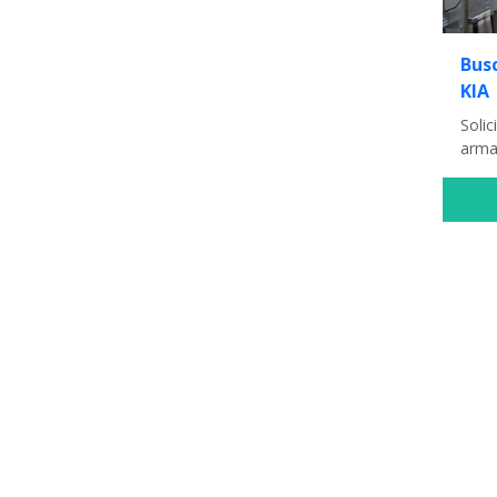
Bus
KIA
Solic
arma