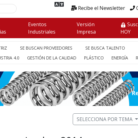
Recibe el Newsletter
C
s
Eventos
Versión
Susc
ias
Industriales
Impresa
HOY
RIZ
SE BUSCAN PROVEEDORES
SE BUSCA TALENTO
STRIA 4.0
GESTIÓN DE LA CALIDAD
PLÁSTICO
ENERGÍA
SELECCIONA POR TEMA