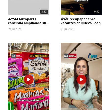
3:12
0:52
🚗YSM Autoparts
🥡🍃Greenpaper abre
continúa ampliando su
vacantes en Nuevo León
equipo
09 Jul 2026
08 Jul 2026