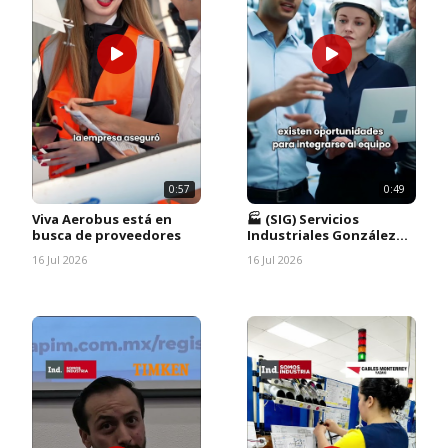
0:57
0:49
Viva Aerobus está en
🏭 (SIG) Servicios
busca de proveedores
Industriales González
impulsa una nueva
16 Jul 2026
16 Jul 2026
planta