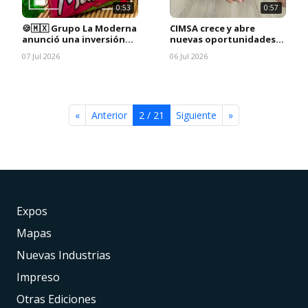
0:53
0:57
🍪🇲🇽 Grupo La Moderna
CIMSA crece y abre
anunció una inversión
nuevas oportunidades
de 40 millones de dólares
laborales
07 Jul 2026
06 Jul 2026
en México.
«
Anterior
2 / 21
Siguiente
»
Expos
Mapas
Nuevas Industrias
Impreso
Otras Ediciones