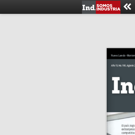
Nuevo Laredo • Monterrey
Año 15, No. 190, Agosto
El país log
extranjeras
competitiv