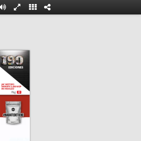
EDICIONES
JAC MOTORS 
INVIERTE 3,000 MDP 
EN HIDALGO
Pág
10