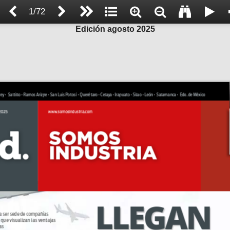
1/72
Edición agosto 2025
 •  Saltillo • Ramos Arizpe • San Luis Potosí  • Querétaro • Celaya • Irapuato • Silao • León •  Salamanca •  Edo. de México
 2025
www.somosindustria.com
LLEGAN
ra ser sede de compañías 
 que visualizan las ventajas 
as 