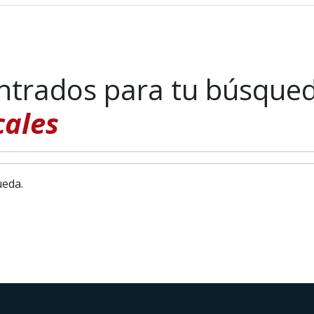
ntrados para tu búsque
cales
ueda.