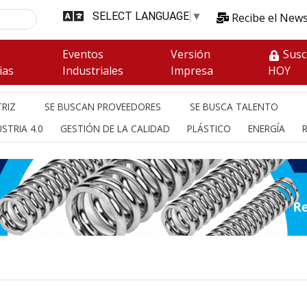
SELECT LANGUAGE
▼
Recibe el News
s
Eventos
Versión
Susc
ias
Industriales
Impresa
HOY
RIZ
SE BUSCAN PROVEEDORES
SE BUSCA TALENTO
STRIA 4.0
GESTIÓN DE LA CALIDAD
PLÁSTICO
ENERGÍA