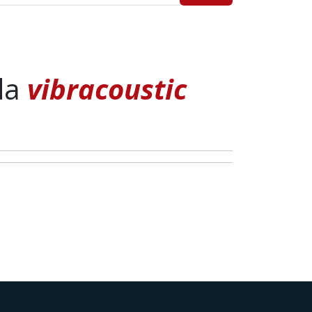
da
vibracoustic