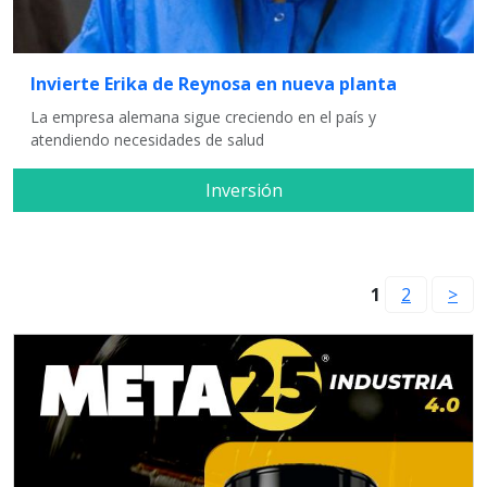
Invierte Erika de Reynosa en nueva planta
La empresa alemana sigue creciendo en el país y
atendiendo necesidades de salud
Inversión
1
2
>