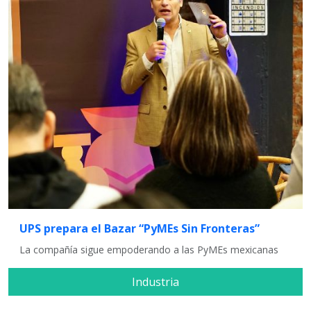
UPS prepara el Bazar “PyMEs Sin Fronteras”
La compañía sigue empoderando a las PyMEs mexicanas
Industria