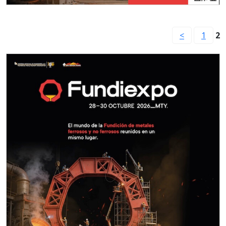
<
1
2