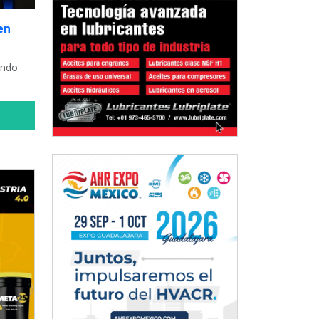
en
ando