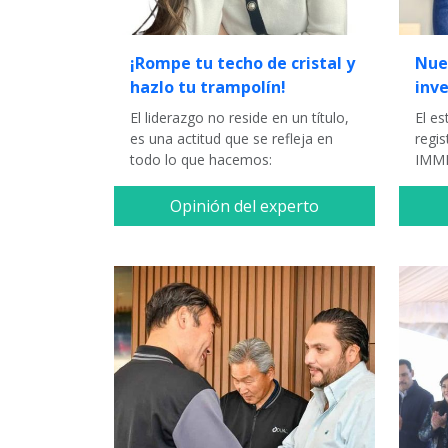
¡Rompe tu techo de cristal y
Nue
hazlo tu trampolín!
inv
El liderazgo no reside en un título,
El es
es una actitud que se refleja en
regi
todo lo que hacemos:
IMM
Opinión del experto