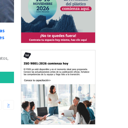
as
es
s
atos,
>