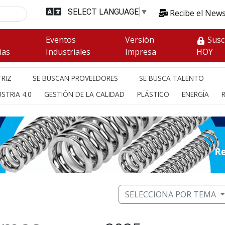
SELECT LANGUAGE
▼
Recibe el News
s
Eventos
Versión
Susc
ias
Industriales
Impresa
HOY
RIZ
SE BUSCAN PROVEEDORES
SE BUSCA TALENTO
STRIA 4.0
GESTIÓN DE LA CALIDAD
PLÁSTICO
ENERGÍA
SELECCIONA POR TEMA