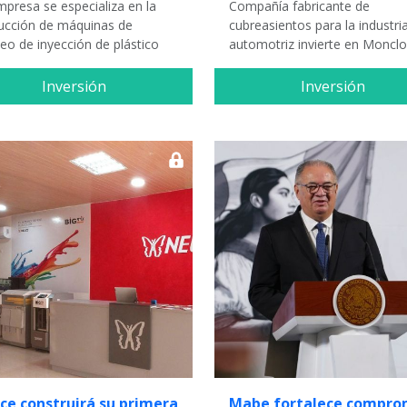
mpresa se especializa en la
Compañía fabricante de
ucción de máquinas de
cubreasientos para la industri
eo de inyección de plástico
automotriz invierte en Moncl
Inversión
Inversión
ce construirá su primera
Mabe fortalece compro