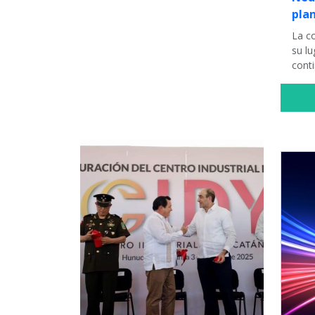
pla
La c
su lu
cont