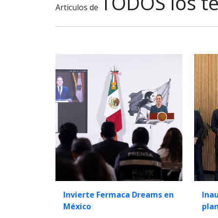
TODOS los t
Articulos de
Invierte Fermaca Dreams en
Ina
México
pla