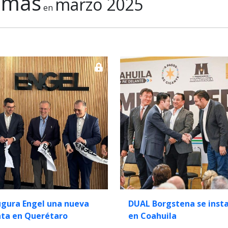
emas
marzo 2025
en
ugura Engel una nueva
DUAL Borgstena se insta
nta en Querétaro
en Coahuila