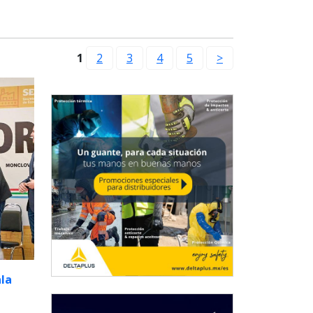
1
2
3
4
5
>
la