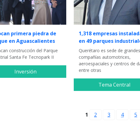
ocan primera piedra de
1,318 empresas instalad
que en Aguascalientes
en 49 parques industrial
ncan construcción del Parque
Querétaro es sede de grande
trial Santa Fe Tecnopark II
compañías automotrices,
aeroespaciales y centros de d
entre otras
Inversión
Tema Central
1
2
3
4
5