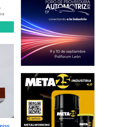
a
ova
miso