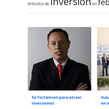
Inversion
fe
Articulos de
en
Se fortalecen para atraer
Ina
inversiones
en e