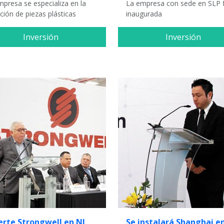
mpresa se especializa en la
La empresa con sede en SLP 
ción de piezas plásticas
inaugurada
Inversión
Inversión
ierte Strongwell en NL
Se instalará Shanghai e