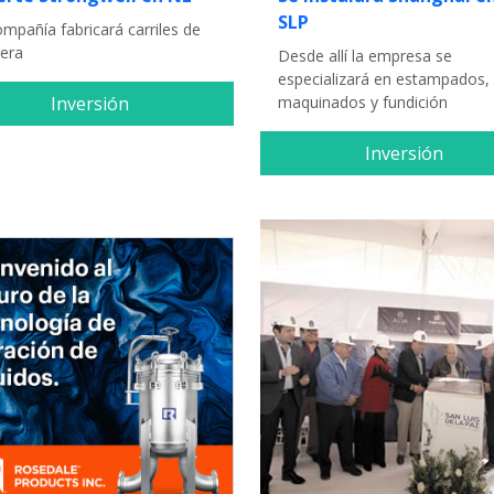
SLP
mpañía fabricará carriles de
lera
Desde allí la empresa se
especializará en estampados,
Inversión
maquinados y fundición
Inversión