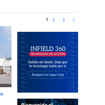
1
2
3
>
py