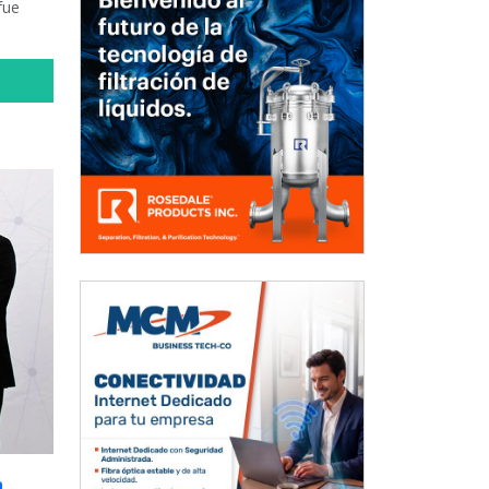
fue
n