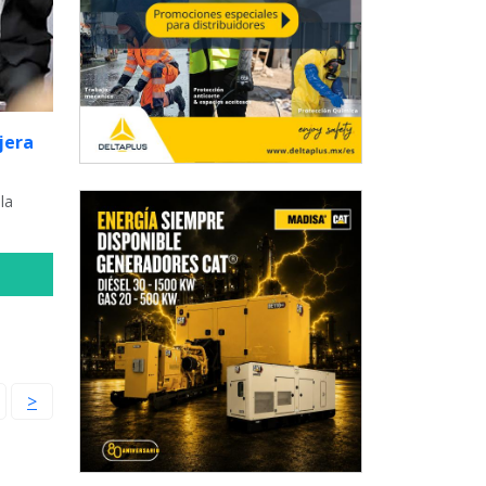
jera
la
>