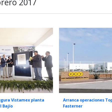
brero 2017
ugura Vistamex planta
Arranca operaciones To
l Bajío
Fasterner