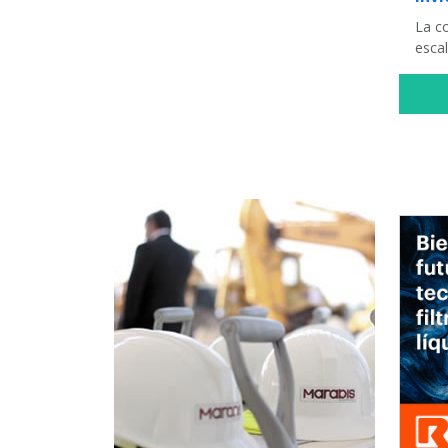
La co
esca