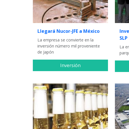
Llegará Nucor-JFE a México
Inv
SLP
La empresa se convierte en la
inversión número mil proveniente
La em
de Japón
parq
Inversión