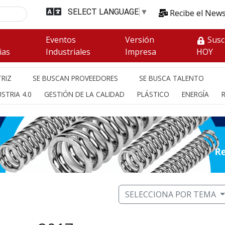
SELECT LANGUAGE
▼
Recibe el News
s
Eventos
Versión
Susc
ias
Industriales
Impresa
HOY
RIZ
SE BUSCAN PROVEEDORES
SE BUSCA TALENTO
STRIA 4.0
GESTIÓN DE LA CALIDAD
PLÁSTICO
ENERGÍA
SELECCIONA POR TEMA