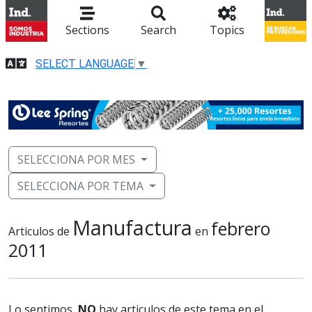
Sections
Search
Topics
SELECT LANGUAGE
▼
SELECCIONA POR MES
SELECCIONA POR TEMA
Manufactura
febrero
Articulos de
en
2011
Lo sentimos,
NO
hay articulos de este tema en el