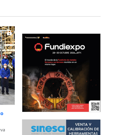
co
eva