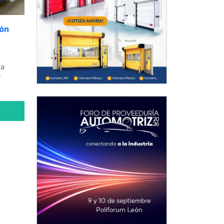
ión
ra
r