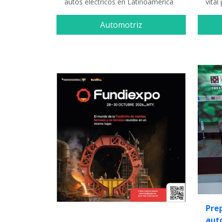
autos eléctricos en Latinoamérica
vital
Automotriz
Pre
aut