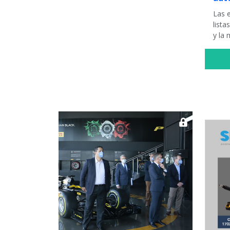
Las 
lista
y la 