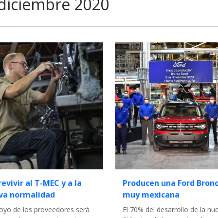
diciembre 2020
evivir al T-MEC y a la
Producen una Ford Bron
va normalidad
muy mexicana
poyo de los proveedores será
El 70% del desarrollo de la nu