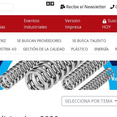
Recibe el Newsletter
C
s
Eventos
Versión
Susc
ias
Industriales
Impresa
HOY
RIZ
SE BUSCAN PROVEEDORES
SE BUSCA TALENTO
STRIA 4.0
GESTIÓN DE LA CALIDAD
PLÁSTICO
ENERGÍA
SELECCIONA POR TEMA