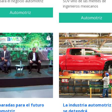
 para el negocio automotriz
SUV vino de las mentes de
ingenieros mexicanos
Automotriz
Automotriz
paradas para el futuro
La industria automotriz
omotriz
se detendrá