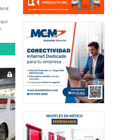
eral
 que
o,