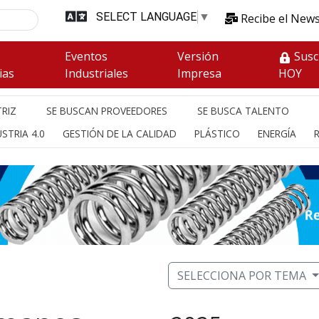
SELECT LANGUAGE
▼
Recibe el News
s
Eventos
Versión
Susc
ias
Industriales
Impresa
HOY
RIZ
SE BUSCAN PROVEEDORES
SE BUSCA TALENTO
STRIA 4.0
GESTIÓN DE LA CALIDAD
PLÁSTICO
ENERGÍA
SELECCIONA POR TEMA